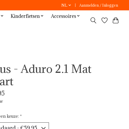
NL
Aanmelden / Inloggen
Kinderfietsen
Accessoires
us - Aduro 2.1 Mat
art
95
tw
en keuze:
*