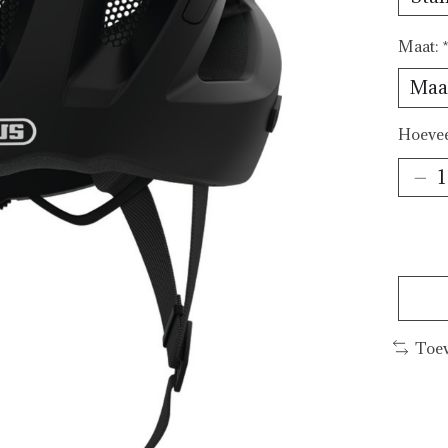
Maat:
Hoevee
Toev