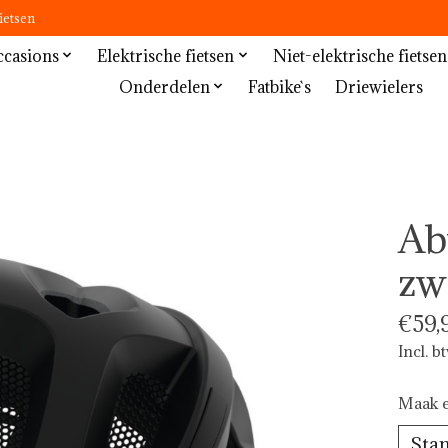
ietsen
casions
Elektrische fietsen
Niet-elektrische fietsen
Onderdelen
Fatbike`s
Driewielers
Ab
zw
€59,
Incl. b
Maak e