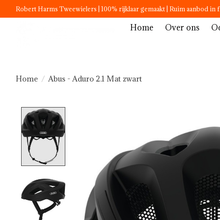
Robert Harms Tweewielers | 100% rijklaar gemaakt | Ruim aanbod in f
Home
Over ons
Oc
Home
/
Abus - Aduro 2.1 Mat zwart
Product image slideshow Items