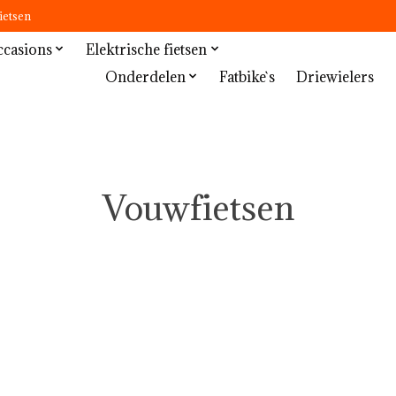
ietsen
casions
Elektrische fietsen
Niet-elektrische fietsen
Onderdelen
Fatbike`s
Driewielers
Vouwfietsen