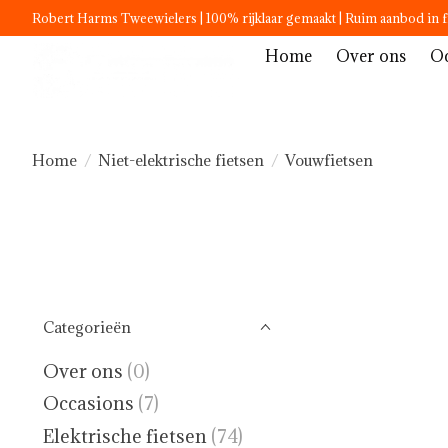
Robert Harms Tweewielers | 100% rijklaar gemaakt | Ruim aanbod in f
Home
Over ons
Oc
Home
/
Niet-elektrische fietsen
/
Vouwfietsen
Categorieën
Over ons
(0)
Occasions
(7)
Elektrische fietsen
(74)