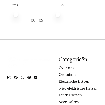
Prijs
Minimale prijswaarde
Price maximum value
€
0
- €
5
Categorieën
Over ons
Occasions
Elektrische fietsen
Niet-elektrische fietsen
Kinderfietsen
Accessoires