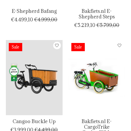
E-Shepherd Bafang
Bakfiets.nl E-
Shepherd Steps
€4.499,10
€4.999,00
€5.219,10
€5.799,00
Sale
Sale
Cangoo Buckle Up
Bakfiets.nl E-
CargoTrike
€3.999,00
€4.499,00