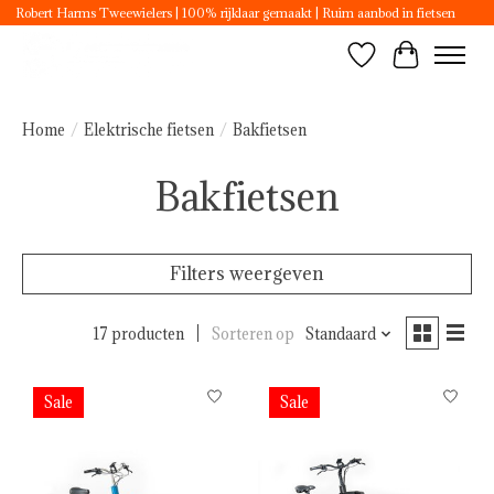
Robert Harms Tweewielers | 100% rijklaar gemaakt | Ruim aanbod in fietsen
Verlanglijst
Winkelwa
Home
/
Elektrische fietsen
/
Bakfietsen
Bakfietsen
Filters weergeven
17 producten
Sorteren op
Standaard
Sale
Sale