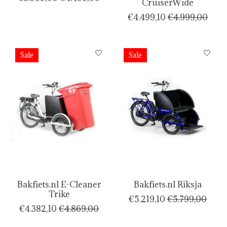
CruiserWide
€4.499,10
€4.999,00
Sale
Sale
Bakfiets.nl E-Cleaner
Bakfiets.nl Riksja
Trike
€5.219,10
€5.799,00
€4.382,10
€4.869,00