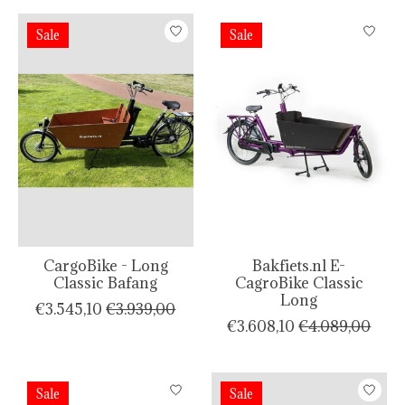
Sale
Sale
CargoBike - Long
Bakfiets.nl E-
Classic Bafang
CagroBike Classic
Long
€3.545,10
€3.939,00
€3.608,10
€4.089,00
Sale
Sale