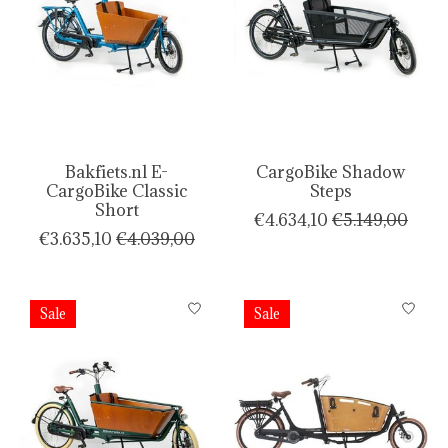
Bakfiets.nl E-
CargoBike Shadow
CargoBike Classic
Steps
Short
€4.634,10
€5.149,00
€3.635,10
€4.039,00
Sale
Sale