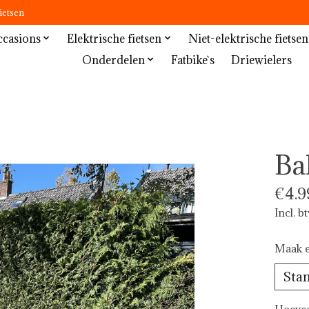
ietsen
casions
Elektrische fietsen
Niet-elektrische fietsen
Onderdelen
Fatbike`s
Driewielers
Ba
€4.9
Incl. b
Maak e
Hoevee