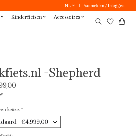
NL
Aanmelden / Inloggen
Kinderfietsen
Accessoires
kfiets.nl -Shepherd
99,00
tw
en keuze:
*
lheid: