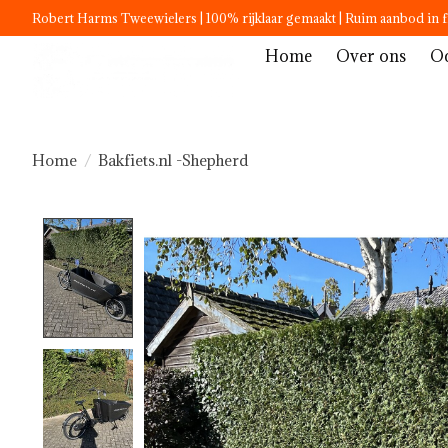
Robert Harms Tweewielers | 100% rijklaar gemaakt | Ruim aanbod in f
Home
Over ons
Oc
Home
/
Bakfiets.nl -Shepherd
Product image slideshow Items