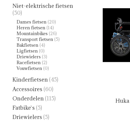
Niet-elektrische fietsen
(50)
Dames fietsen
(20)
Heren fietsen
(14)
Mountainbikes
(26)
Transport fietsen
(5)
Bakfietsen
(4)
Ligfietsen
(0)
Driewielers
(3)
Racefietsen
(2)
Vouwfietsen
(0)
Kinderfietsen
(45)
Accessoires
(60)
Onderdelen
(115)
Huka 
Fatbike`s
(5)
Driewielers
(5)