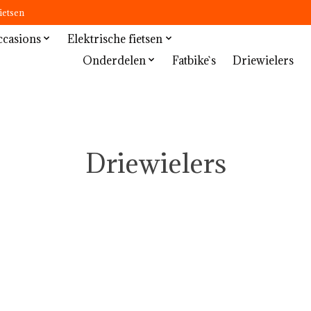
ietsen
casions
Elektrische fietsen
Niet-elektrische fietsen
Onderdelen
Fatbike`s
Driewielers
Driewielers