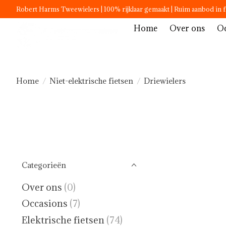
Robert Harms Tweewielers | 100% rijklaar gemaakt | Ruim aanbod in f
Home
Over ons
Oc
Home
/
Niet-elektrische fietsen
/
Driewielers
Categorieën
Over ons
(0)
Occasions
(7)
Elektrische fietsen
(74)