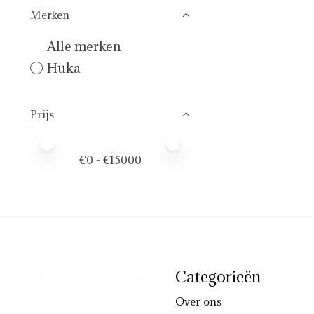
Merken
Alle merken
Huka
Prijs
Minimale prijswaarde
Price maximum value
€
0
- €
15000
Categorieën
Over ons