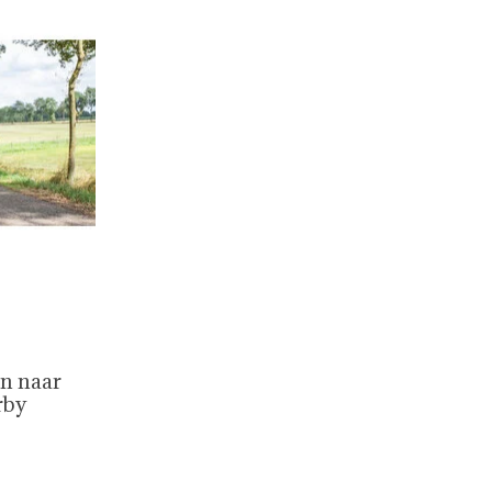
n naar
rby