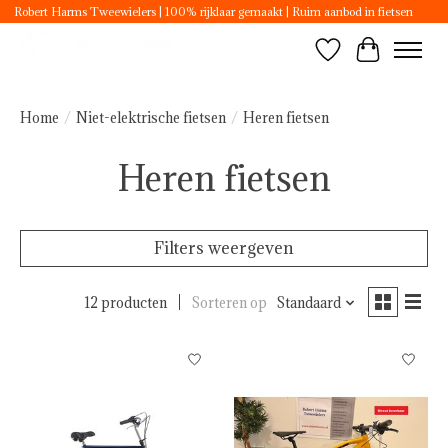
Robert Harms Tweewielers | 100% rijklaar gemaakt | Ruim aanbod in fietsen
Verlanglijst
Winkelwa
Home
/
Niet-elektrische fietsen
/
Heren fietsen
Heren fietsen
Filters weergeven
12 producten
Sorteren op
Standaard