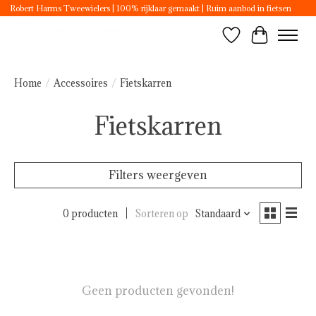
Robert Harms Tweewielers | 100% rijklaar gemaakt | Ruim aanbod in fietsen
Verlanglijst
Winkelwa
Home
/
Accessoires
/
Fietskarren
Fietskarren
Filters weergeven
0 producten
Sorteren op
Standaard
Geen producten gevonden!