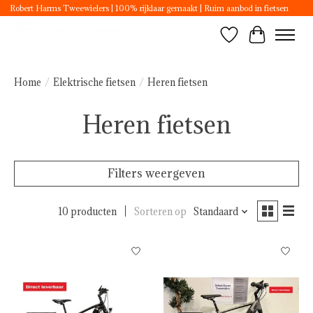
Robert Harms Tweewielers | 100% rijklaar gemaakt | Ruim aanbod in fietsen
Verlanglijst
Winkelwa
Home
/
Elektrische fietsen
/
Heren fietsen
Heren fietsen
Filters weergeven
10 producten
Sorteren op
Standaard