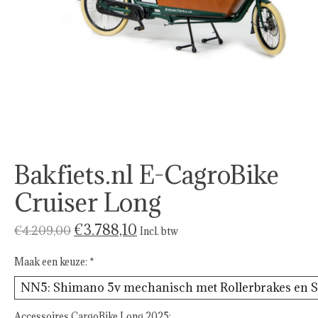
Bakfiets.nl E-CagroBike
Cruiser Long
€3.788,10
€4.209,00
Incl. btw
Maak een keuze:
*
Accessoires CargoBike Long 2025: