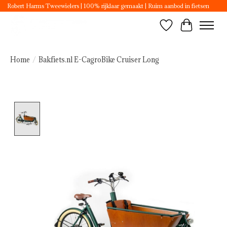
Robert Harms Tweewielers | 100% rijklaar gemaakt | Ruim aanbod in fietsen
Verlanglijst
Winkelwa
Home
/
Bakfiets.nl E-CagroBike Cruiser Long
Product image slideshow Items