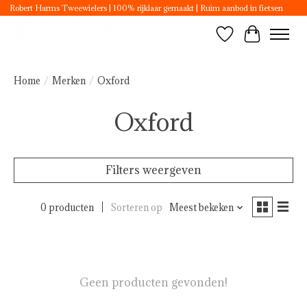
Robert Harms Tweewielers | 100% rijklaar gemaakt | Ruim aanbod in fietsen
Verlanglijst
Winkelwa
Home
/
Merken
/
Oxford
Oxford
Filters weergeven
0 producten
Sorteren op
Meest bekeken
Geen producten gevonden!