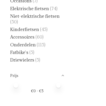
Occasions
(7)
Elektrische fietsen
(74)
Niet-elektrische fietsen
(50)
Kinderfietsen
(45)
Accessoires
(60)
Onderdelen
(115)
Fatbike`s
(5)
Driewielers
(5)
Prijs
Minimale prijswaarde
Price maximum value
€
0
- €
5