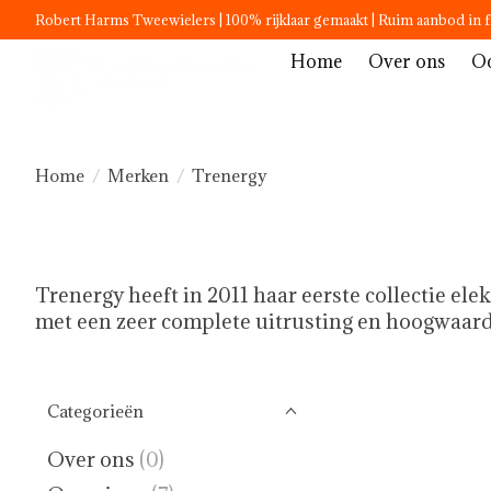
Robert Harms Tweewielers | 100% rijklaar gemaakt | Ruim aanbod in f
Home
Over ons
Oc
Home
/
Merken
/
Trenergy
Trenergy heeft in 2011 haar eerste collectie ele
met een zeer complete uitrusting en hoogwaardi
Categorieën
Over ons
(0)