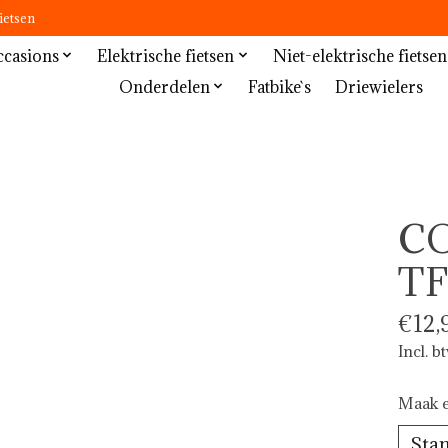
ietsen
casions
Elektrische fietsen
Niet-elektrische fietsen
Onderdelen
Fatbike`s
Driewielers
CO
TF
€12,
Incl. b
Maak e