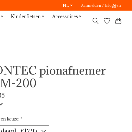
NL
Aanmelden / Inloggen
Kinderfietsen
Accessoires
NTEC pionafnemer
M-200
95
tw
en keuze:
*