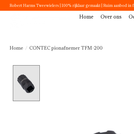
Robert Harms Tweewielers | 100% rijklaar gemaakt | Ruim aanbod in f
Home
Over ons
Oc
Home
/
CONTEC pionafnemer TFM-200
Product image slideshow Items