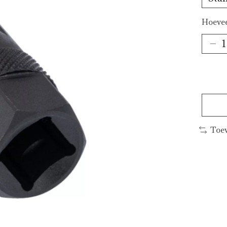
Hoevee
Toev