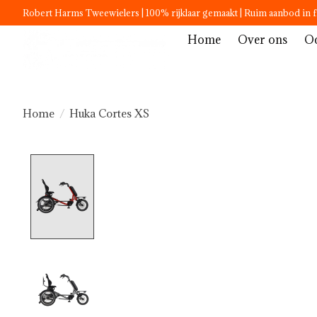
Robert Harms Tweewielers | 100% rijklaar gemaakt | Ruim aanbod in f
Home
Over ons
Oc
Home
/
Huka Cortes XS
Product image slideshow Items