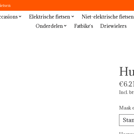
ietsen
casions
Elektrische fietsen
Niet-elektrische fietsen
Onderdelen
Fatbike`s
Driewielers
Hu
€6.2
Incl. b
Maak e
Hoevee