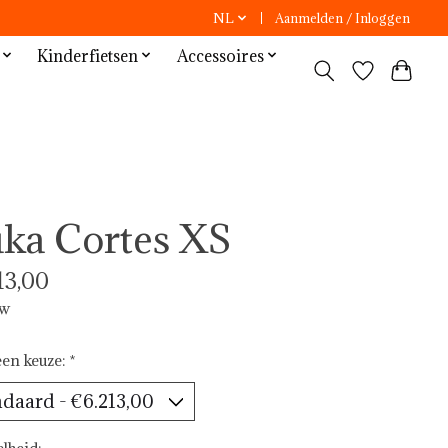
NL
Aanmelden / Inloggen
Kinderfietsen
Accessoires
ka Cortes XS
13,00
tw
en keuze:
*
lheid: