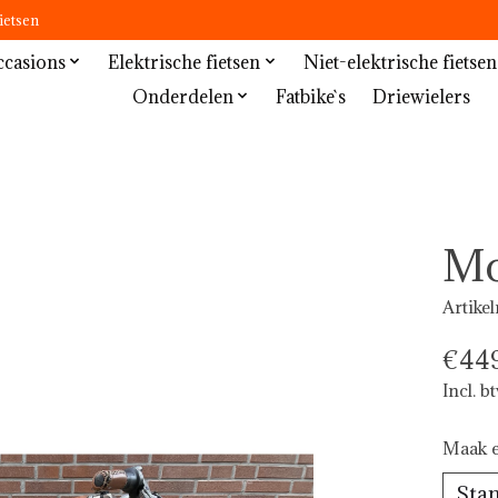
ietsen
casions
Elektrische fietsen
Niet-elektrische fietsen
Onderdelen
Fatbike`s
Driewielers
Mo
Artike
€449
Incl. b
Maak e