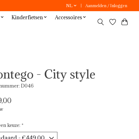
NL
Aanmelden / Inloggen
Kinderfietsen
Accessoires
ntego - City style
lnummer: D046
,00
tw
en keuze:
*