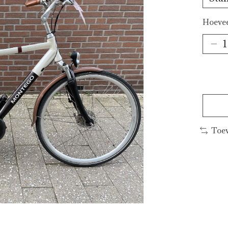
Hoevee
Toev