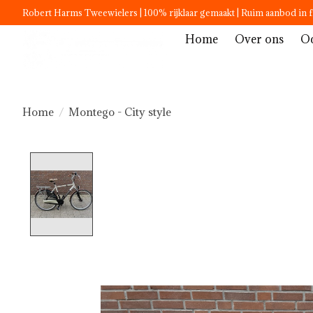
Robert Harms Tweewielers | 100% rijklaar gemaakt | Ruim aanbod in f
Home
Over ons
Oc
Home
/
Montego - City style
Product image slideshow Items