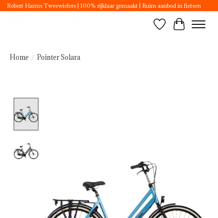
Robert Harms Tweewielers | 100% rijklaar gemaakt | Ruim aanbod in fietsen
Verlanglijst
Winkelwa
Home
/
Pointer Solara
Product image slideshow Items