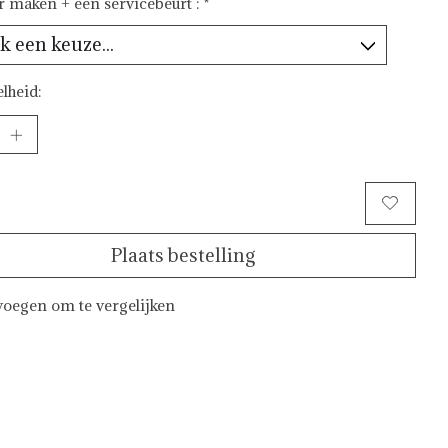
ar maken + een servicebeurt :
*
lheid:
Toevoegen aan winkelwagen
Plaats bestelling
oegen om te vergelijken