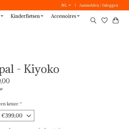
NL
Aanmelden / Inloggen
Kinderfietsen
Accessoires
pal - Kiyoko
,00
tw
en keuze:
*