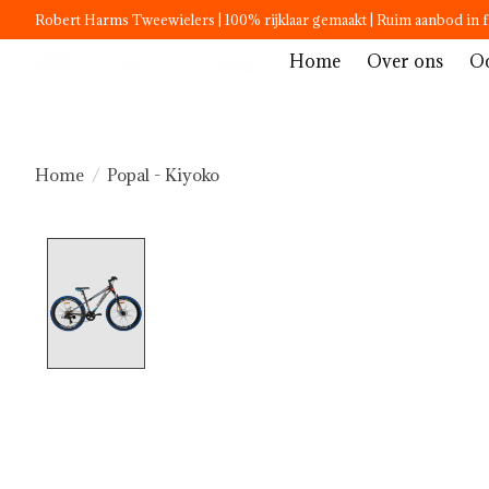
Robert Harms Tweewielers | 100% rijklaar gemaakt | Ruim aanbod in f
Home
Over ons
Oc
Home
/
Popal - Kiyoko
Product image slideshow Items