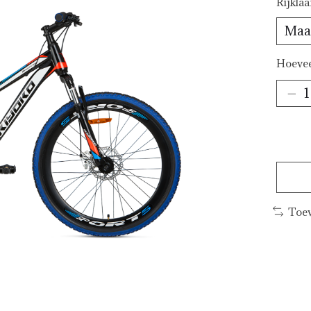
Rijkla
Hoevee
Toev