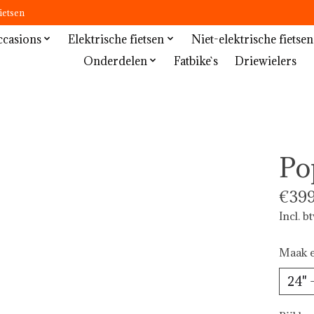
ietsen
casions
Elektrische fietsen
Niet-elektrische fietsen
Onderdelen
Fatbike`s
Driewielers
Po
€399
Incl. b
Maak e