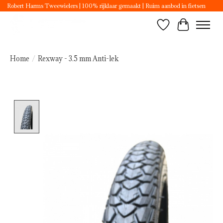
Robert Harms Tweewielers | 100% rijklaar gemaakt | Ruim aanbod in fietsen
Verlanglijst
Winkelwa
Home
/
Rexway - 3.5 mm Anti-lek
Product image slideshow Items