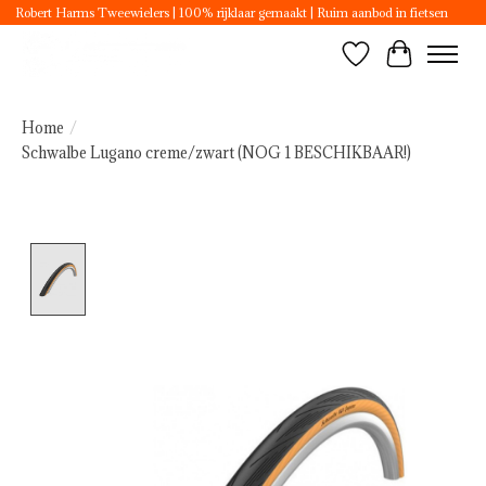
Robert Harms Tweewielers | 100% rijklaar gemaakt | Ruim aanbod in fietsen
Verlanglijst
Winkelwa
Home
/
Schwalbe Lugano creme/zwart (NOG 1 BESCHIKBAAR!)
Product image slideshow Items