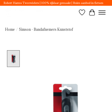
Robert Harms Tweewielers | 100% rijklaar gemaakt | Ruim aanbod in fietsen
Verlanglijst
Winkelwa
Home
/
Simson - Bandafnemers Kunststof
Product image slideshow Items