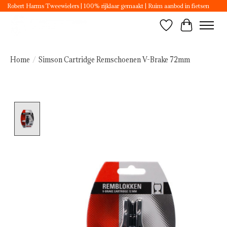
Robert Harms Tweewielers | 100% rijklaar gemaakt | Ruim aanbod in fietsen
Verlanglijst
Winkelwa
Home
/
Simson Cartridge Remschoenen V-Brake 72mm
Product image slideshow Items