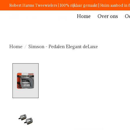
Robert Harms Tweewielers | 100% rijklaar gemaakt | Ruim aanbod in f
Home
Over ons
Oc
Home
/
Simson - Pedalen Elegant deLuxe
Product image slideshow Items