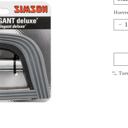
Hoevee
Toev