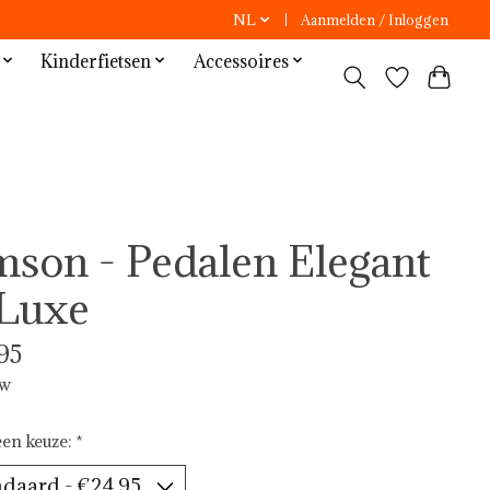
NL
Aanmelden / Inloggen
Kinderfietsen
Accessoires
mson - Pedalen Elegant
Luxe
95
tw
en keuze:
*