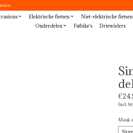
ietsen
casions
Elektrische fietsen
Niet-elektrische fietsen
Onderdelen
Fatbike`s
Driewielers
Si
de
€24,
Incl. b
Maak e