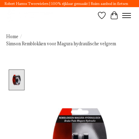
Robert Harms Tweewielers | 100% rijklaar gemaakt | Ruim aanbod in fietsen
Verlanglijst
Winkelwa
Home
/
Simson Remblokken voor Magura hydraulische velgrem
Product image slideshow Items