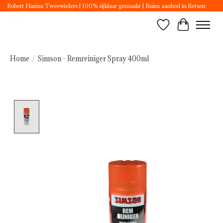
Robert Harms Tweewielers | 100% rijklaar gemaakt | Ruim aanbod in fietsen
Verlanglijst
Winkelwa
Home
/
Simson - Remreiniger Spray 400ml
Product image slideshow Items