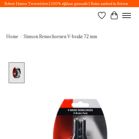
Robert Harms Tweewielers | 100% rijklaar gemaakt | Ruim aanbod in fietsen
Verlanglijst
Winkelwa
Home
/
Simson Remschoenen V-brake 72 mm
Product image slideshow Items