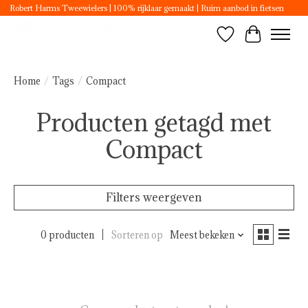
Robert Harms Tweewielers | 100% rijklaar gemaakt | Ruim aanbod in fietsen
Verlanglijst
Winkelwa
Home
/
Tags
/
Compact
Producten getagd met
Compact
Filters weergeven
0 producten
Sorteren op
Meest bekeken