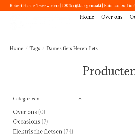
Robert Harms Tweewielers | 100% rijklaar gemaakt | Ruim aanbod in f
Home
Over ons
Oc
Home
/
Tags
/
Dames fiets Heren fiets
Producten
Categorieën
Over ons
(0)
Occasions
(7)
Elektrische fietsen
(74)