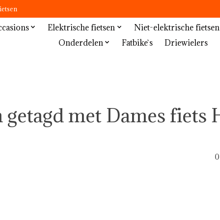
ietsen
casions
Elektrische fietsen
Niet-elektrische fietsen
Onderdelen
Fatbike`s
Driewielers
 getagd met Dames fiets H
0