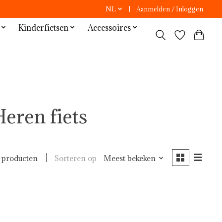
NL
Aanmelden / Inloggen
Kinderfietsen
Accessoires
eren fiets
Sorteren op
Meest bekeken
 producten