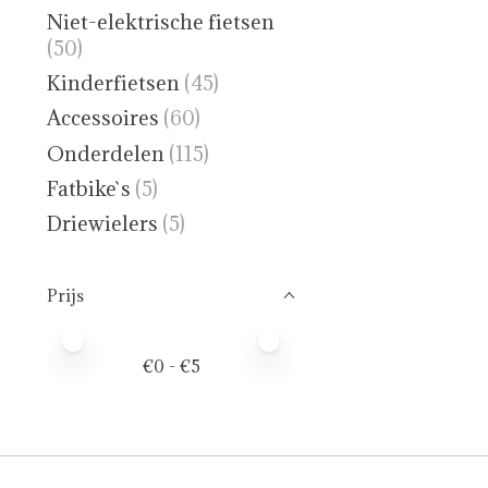
Niet-elektrische fietsen
(50)
Kinderfietsen
(45)
Accessoires
(60)
Onderdelen
(115)
Fatbike`s
(5)
Driewielers
(5)
Prijs
Minimale prijswaarde
Price maximum value
€
0
- €
5