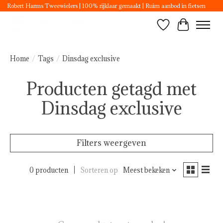
Robert Harms Tweewielers | 100% rijklaar gemaakt | Ruim aanbod in fietsen
Verlanglijst
Winkelwa
Home
/
Tags
/
Dinsdag exclusive
Producten getagd met
Dinsdag exclusive
Filters weergeven
0 producten
Sorteren op
Meest bekeken