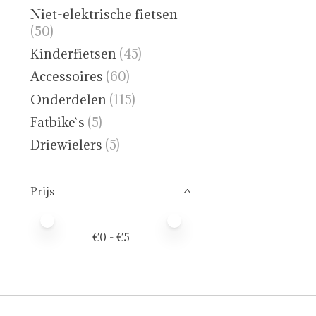
Niet-elektrische fietsen
(50)
Kinderfietsen
(45)
Accessoires
(60)
Onderdelen
(115)
Fatbike`s
(5)
Driewielers
(5)
Prijs
Minimale prijswaarde
Price maximum value
€
0
- €
5