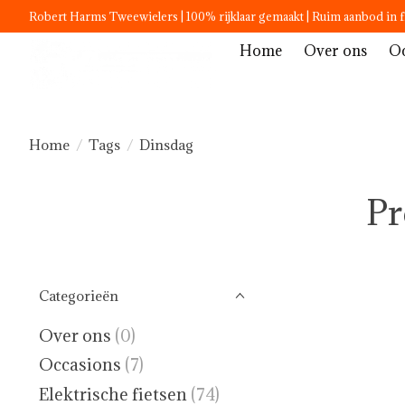
Robert Harms Tweewielers | 100% rijklaar gemaakt | Ruim aanbod in f
Home
Over ons
Oc
Home
/
Tags
/
Dinsdag
Pr
Categorieën
Over ons
(0)
Occasions
(7)
Elektrische fietsen
(74)