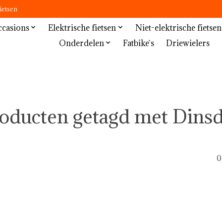
ietsen
casions
Elektrische fietsen
Niet-elektrische fietsen
Onderdelen
Fatbike`s
Driewielers
oducten getagd met Dins
0