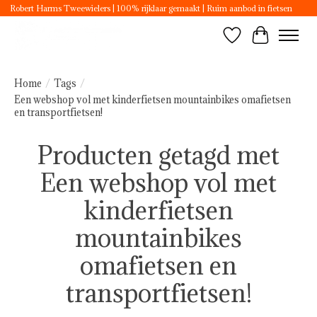
Robert Harms Tweewielers | 100% rijklaar gemaakt | Ruim aanbod in fietsen
Verlanglijst
Winkelwa
Home
/
Tags
/
Een webshop vol met kinderfietsen mountainbikes omafietsen
en transportfietsen!
Producten getagd met
Een webshop vol met
kinderfietsen
mountainbikes
omafietsen en
transportfietsen!