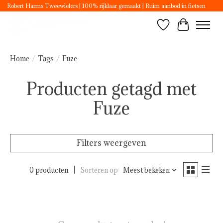
Robert Harms Tweewielers | 100% rijklaar gemaakt | Ruim aanbod in fietsen
Verlanglijst
Winkelwa
Home
/
Tags
/
Fuze
Producten getagd met
Fuze
Filters weergeven
0 producten
Sorteren op
Meest bekeken