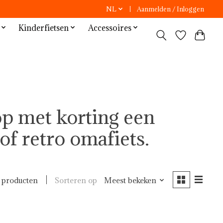
NL
Aanmelden / Inloggen
Kinderfietsen
Accessoires
p met korting een
 of retro omafiets.
Sorteren op
Meest bekeken
 producten