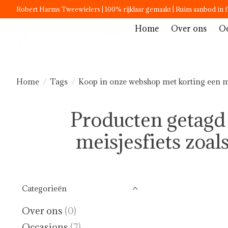
Robert Harms Tweewielers | 100% rijklaar gemaakt | Ruim aanbod in f
Home
Over ons
Oc
Home
/
Tags
/
Koop in onze webshop met korting een meis
Producten getagd
meisjesfiets zoals
Categorieën
Over ons
(0)
Occasions
(7)