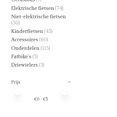
Elektrische fietsen
(74)
Niet-elektrische fietsen
(50)
Kinderfietsen
(45)
Accessoires
(60)
Onderdelen
(115)
Fatbike`s
(5)
Driewielers
(5)
Prijs
Minimale prijswaarde
Price maximum value
€
0
- €
5