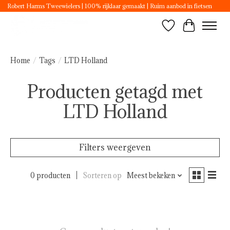
Robert Harms Tweewielers | 100% rijklaar gemaakt | Ruim aanbod in fietsen
Verlanglijst
Winkelwa
Home
/
Tags
/
LTD Holland
Producten getagd met
LTD Holland
Filters weergeven
0 producten
Sorteren op
Meest bekeken