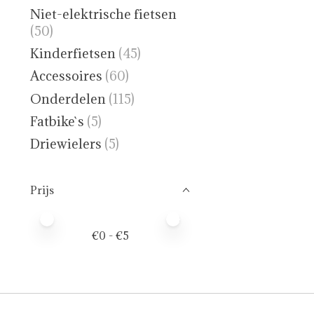
Niet-elektrische fietsen
(50)
Kinderfietsen
(45)
Accessoires
(60)
Onderdelen
(115)
Fatbike`s
(5)
Driewielers
(5)
Prijs
Minimale prijswaarde
Price maximum value
€
0
- €
5