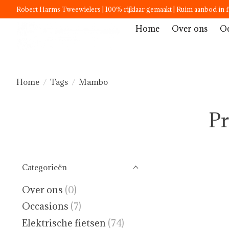
Robert Harms Tweewielers | 100% rijklaar gemaakt | Ruim aanbod in f
Home
Over ons
Oc
Home
/
Tags
/
Mambo
P
Categorieën
Over ons
(0)
Occasions
(7)
Elektrische fietsen
(74)