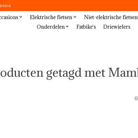
ietsen
casions
Elektrische fietsen
Niet-elektrische fietsen
Onderdelen
Fatbike`s
Driewielers
roducten getagd met Mam
0