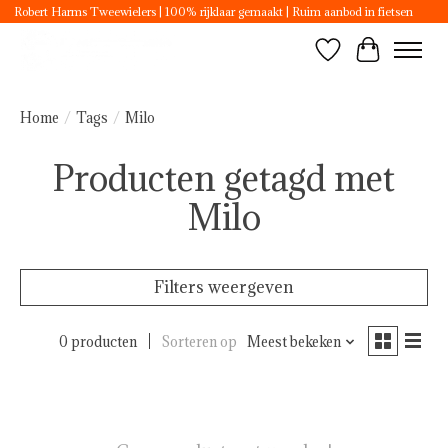
Robert Harms Tweewielers | 100% rijklaar gemaakt | Ruim aanbod in fietsen
Verlanglijst
Winkelwa
Home
/
Tags
/
Milo
Producten getagd met
Milo
Filters weergeven
0 producten
Sorteren op
Meest bekeken