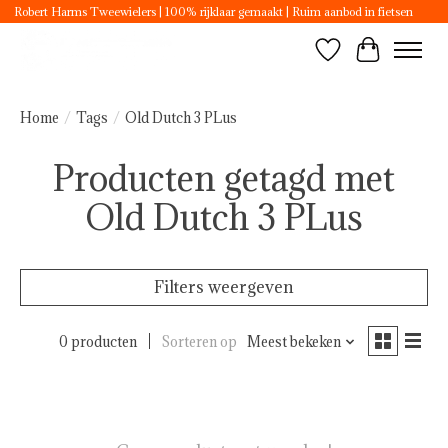
Robert Harms Tweewielers | 100% rijklaar gemaakt | Ruim aanbod in fietsen
Verlanglijst
Winkelwa
Home
/
Tags
/
Old Dutch 3 PLus
Producten getagd met
Old Dutch 3 PLus
Filters weergeven
0 producten
Sorteren op
Meest bekeken