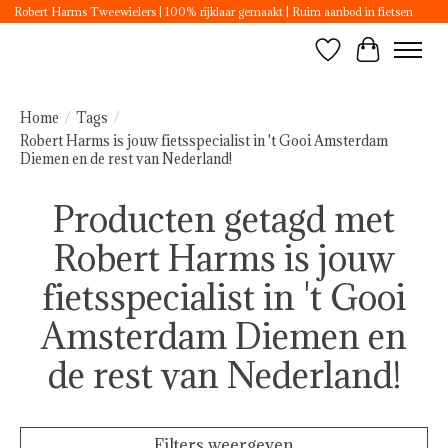
Robert Harms Tweewielers | 100% rijklaar gemaakt | Ruim aanbod in fietsen
Verlanglijst
Winkelwa
Home
/
Tags
/
Robert Harms is jouw fietsspecialist in 't Gooi Amsterdam
Diemen en de rest van Nederland!
Producten getagd met
Robert Harms is jouw
fietsspecialist in 't Gooi
Amsterdam Diemen en
de rest van Nederland!
Filters weergeven