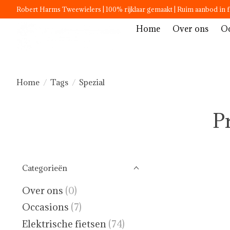
Robert Harms Tweewielers | 100% rijklaar gemaakt | Ruim aanbod in f
Home
Over ons
Oc
Home
/
Tags
/
Spezial
P
Categorieën
Over ons
(0)
Occasions
(7)
Elektrische fietsen
(74)