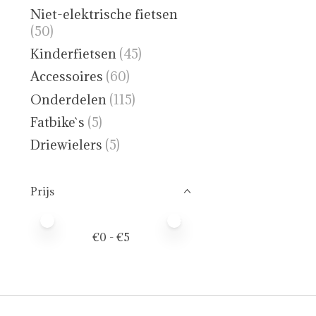
Niet-elektrische fietsen
(50)
Kinderfietsen
(45)
Accessoires
(60)
Onderdelen
(115)
Fatbike`s
(5)
Driewielers
(5)
Prijs
Minimale prijswaarde
Price maximum value
€
0
- €
5