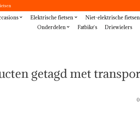
ietsen
casions
Elektrische fietsen
Niet-elektrische fietsen
Onderdelen
Fatbike`s
Driewielers
cten getagd met transpor
0