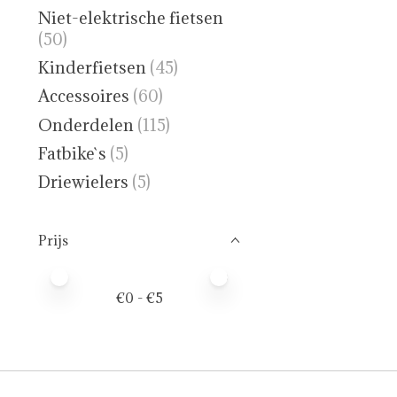
Niet-elektrische fietsen
(50)
Kinderfietsen
(45)
Accessoires
(60)
Onderdelen
(115)
Fatbike`s
(5)
Driewielers
(5)
Prijs
Minimale prijswaarde
Price maximum value
€
0
- €
5