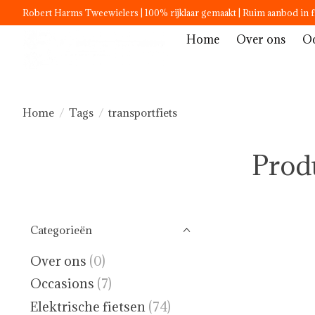
Robert Harms Tweewielers | 100% rijklaar gemaakt | Ruim aanbod in f
Home
Over ons
Oc
Home
/
Tags
/
transportfiets
Produ
Categorieën
Over ons
(0)
Occasions
(7)
Elektrische fietsen
(74)