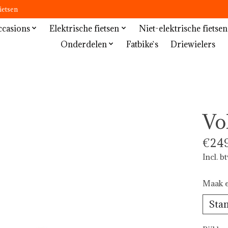
ietsen
casions
Elektrische fietsen
Niet-elektrische fietsen
Onderdelen
Fatbike`s
Driewielers
Vo
€249
Incl. b
Maak e