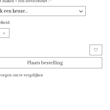
ar maken + een servicebeurt :
*
lheid:
Toevoegen aan winkelwagen
Plaats bestelling
oegen om te vergelijken