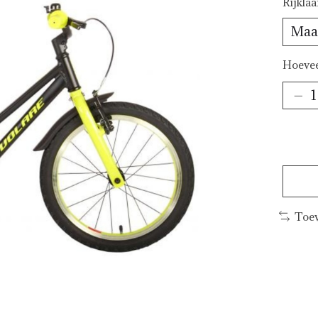
Rijkla
Hoevee
Toev