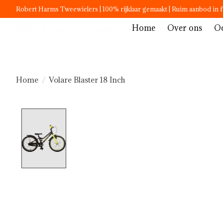
Robert Harms Tweewielers | 100% rijklaar gemaakt | Ruim aanbod in f
Home
Over ons
Oc
Home
/
Volare Blaster 18 Inch
Product image slideshow Items