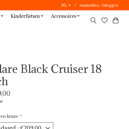
NL
Aanmelden / Inloggen
Kinderfietsen
Accessoires
lare Black Cruiser 18
ch
,00
tw
en keuze:
*