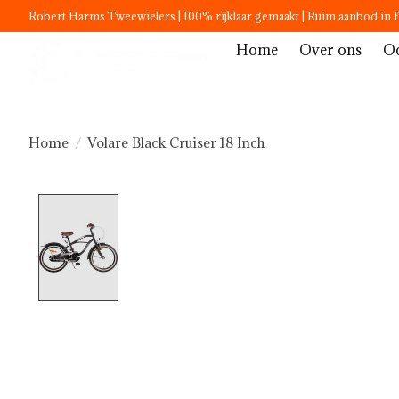
Robert Harms Tweewielers | 100% rijklaar gemaakt | Ruim aanbod in f
Home
Over ons
Oc
Home
/
Volare Black Cruiser 18 Inch
Product image slideshow Items