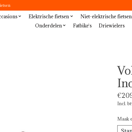
ietsen
casions
Elektrische fietsen
Niet-elektrische fietsen
Onderdelen
Fatbike`s
Driewielers
Vo
In
€209
Incl. b
Maak e