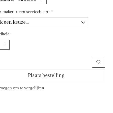
ar maken + een servicebeurt :
*
lheid:
Toevoegen aan winkelwagen
Plaats bestelling
oegen om te vergelijken