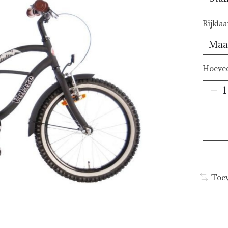
Rijkla
Hoevee
Toev