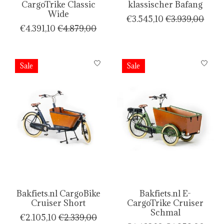
CargoTrike Classic
klassischer Bafang
Wide
€3.545,10
€3.939,00
€4.391,10
€4.879,00
Sale
Sale
Bakfiets.nl CargoBike
Bakfiets.nl E-
Cruiser Short
CargoTrike Cruiser
Schmal
€2.105,10
€2.339,00