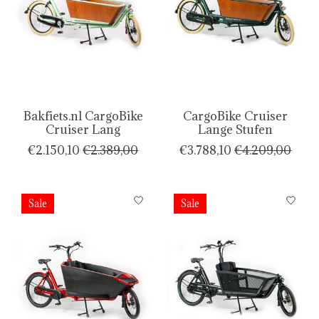
Bakfiets.nl CargoBike
CargoBike Cruiser
Cruiser Lang
Lange Stufen
€2.150,10
€2.389,00
€3.788,10
€4.209,00
Sale
Sale