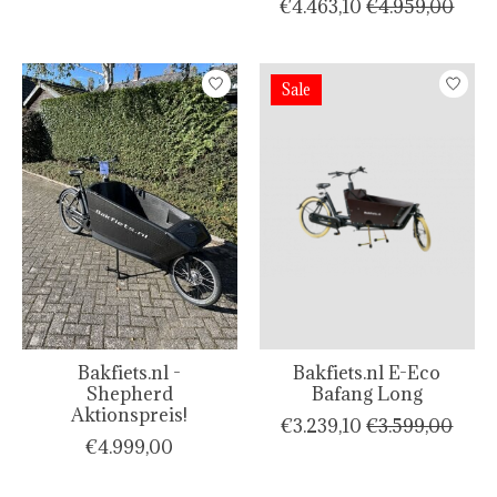
€4.463,10
€4.959,00
Sale
Bakfiets.nl -
Bakfiets.nl E-Eco
Shepherd
Bafang Long
Aktionspreis!
€3.239,10
€3.599,00
€4.999,00