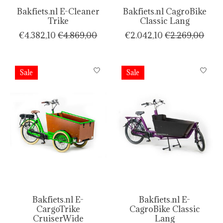
Bakfiets.nl E-Cleaner
Bakfiets.nl CagroBike
Trike
Classic Lang
€4.382,10
€4.869,00
€2.042,10
€2.269,00
Sale
Sale
Bakfiets.nl E-
Bakfiets.nl E-
CargoTrike
CagroBike Classic
CruiserWide
Lang