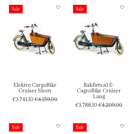
Sale
Sale
Elektro CargoBike
Bakfiets.nl E-
Cruiser Short
CagroBike Cruiser
Lang
€3.741,10
€4.159,00
€3.788,10
€4.209,00
Sale
Sale