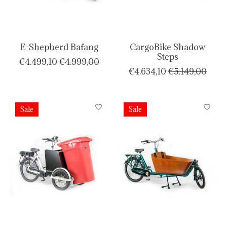
E-Shepherd Bafang
CargoBike Shadow
Steps
€4.499,10
€4.999,00
€4.634,10
€5.149,00
Sale
Sale