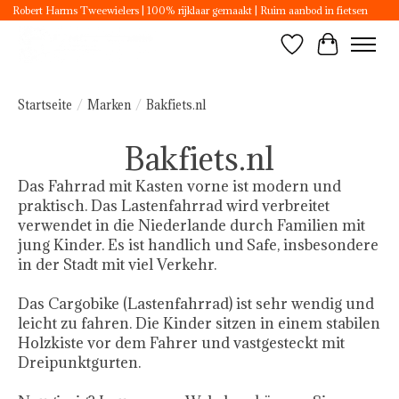
Robert Harms Tweewielers | 100% rijklaar gemaakt | Ruim aanbod in fietsen
Wunschzettel
Ihr Ware
Startseite
/
Marken
/
Bakfiets.nl
Bakfiets.nl
Das Fahrrad mit Kasten vorne ist modern und
praktisch. Das Lastenfahrrad wird verbreitet
verwendet in die Niederlande durch Familien mit
jung Kinder. Es ist handlich und Safe, insbesondere
in der Stadt mit viel Verkehr.
Das Cargobike (Lastenfahrrad) ist sehr wendig und
leicht zu fahren. Die Kinder sitzen in einem stabilen
Holzkiste vor dem Fahrer und vastgesteckt mit
Dreipunktgurten.