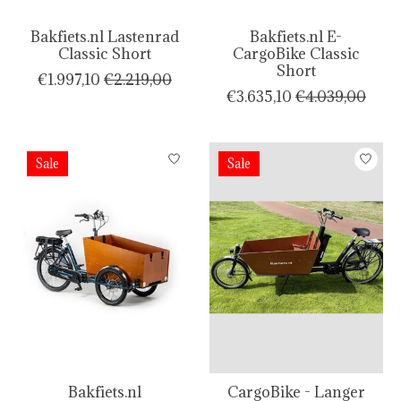
Bakfiets.nl Lastenrad
Bakfiets.nl E-
Classic Short
CargoBike Classic
Short
€1.997,10
€2.219,00
€3.635,10
€4.039,00
Sale
Sale
Bakfiets.nl
CargoBike - Langer