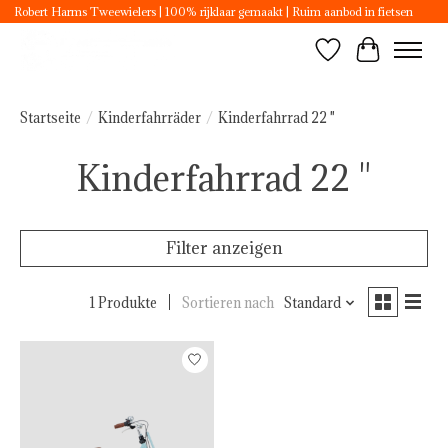
Robert Harms Tweewielers | 100% rijklaar gemaakt | Ruim aanbod in fietsen
Wunschzettel
Ihr Ware
Startseite
/
Kinderfahrräder
/
Kinderfahrrad 22 "
Kinderfahrrad 22 "
Filter anzeigen
1 Produkte
Sortieren nach
Standard