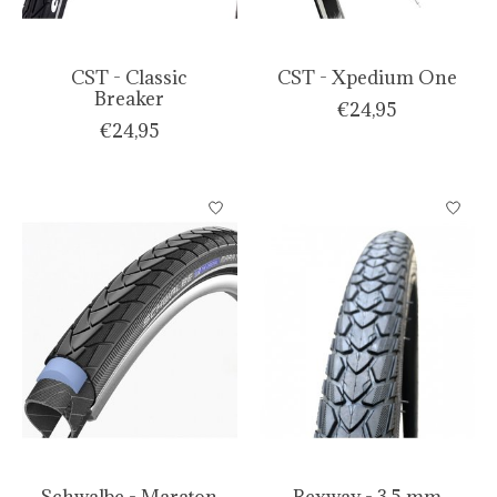
CST - Classic
CST - Xpedium One
Breaker
€24,95
€24,95
Schwalbe - Maraton
Rexway - 3,5 mm