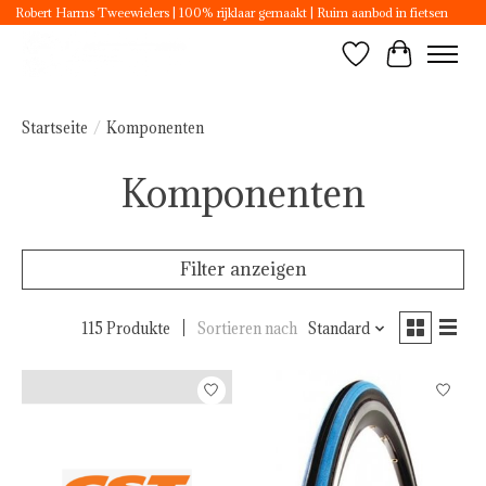
Robert Harms Tweewielers | 100% rijklaar gemaakt | Ruim aanbod in fietsen
Wunschzettel
Ihr Ware
Startseite
/
Komponenten
Komponenten
Filter anzeigen
115 Produkte
Sortieren nach
Standard