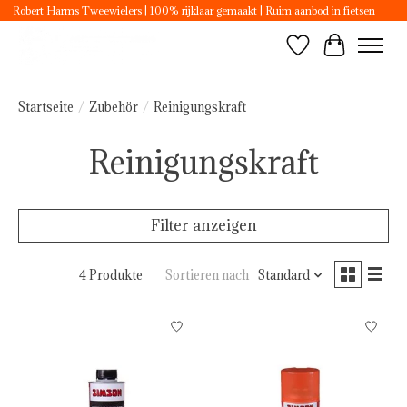
Robert Harms Tweewielers | 100% rijklaar gemaakt | Ruim aanbod in fietsen
Wunschzettel
Ihr Ware
Startseite
/
Zubehör
/
Reinigungskraft
Reinigungskraft
Filter anzeigen
4 Produkte
Sortieren nach
Standard