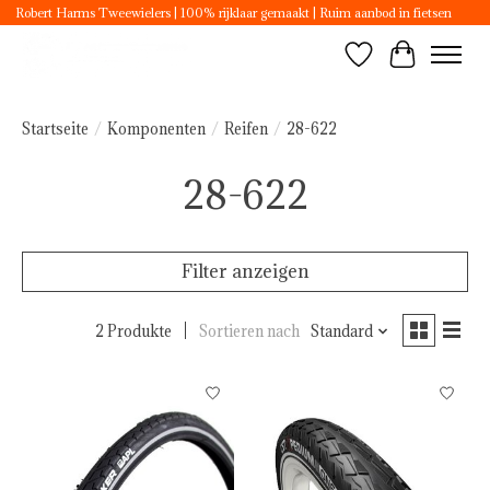
Robert Harms Tweewielers | 100% rijklaar gemaakt | Ruim aanbod in fietsen
Wunschzettel
Ihr Ware
Startseite
/
Komponenten
/
Reifen
/
28-622
28-622
Filter anzeigen
2 Produkte
Sortieren nach
Standard