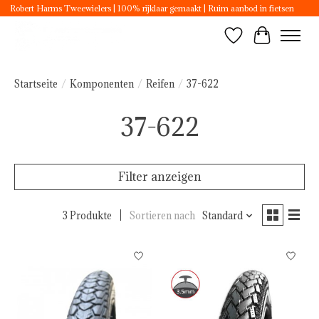
Robert Harms Tweewielers | 100% rijklaar gemaakt | Ruim aanbod in fietsen
Wunschzettel
Ihr Ware
Startseite
/
Komponenten
/
Reifen
/
37-622
37-622
Filter anzeigen
3 Produkte
Sortieren nach
Standard