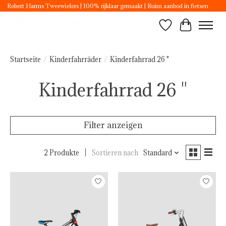
Robert Harms Tweewielers | 100% rijklaar gemaakt | Ruim aanbod in fietsen
Wunschzettel
Ihr Ware
Startseite
/
Kinderfahrräder
/
Kinderfahrrad 26 "
Kinderfahrrad 26 "
Filter anzeigen
2 Produkte
Sortieren nach
Standard