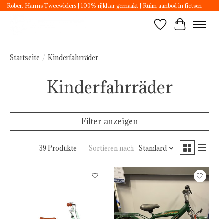
Robert Harms Tweewielers | 100% rijklaar gemaakt | Ruim aanbod in fietsen
Wunschzettel
Ihr Ware
Startseite
/
Kinderfahrräder
Kinderfahrräder
Filter anzeigen
39 Produkte
Sortieren nach
Standard