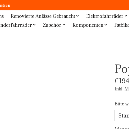
ietsen
ns
Renovierte Anlässe Gebraucht
Elektrofahrräder
inderfahrräder
Zubehör
Komponenten
Fatbik
Po
€194
Inkl. 
Bitte w
Menge