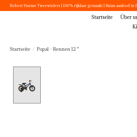
Robert Harms Tweewielers | 100% rijklaar gemaakt | Ruim aanbod in f
Startseite
Über u
K
Startseite
/
Popal - Rennen 12 "
Product image slideshow Items