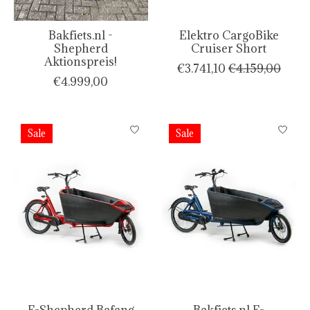
Bakfiets.nl -
Elektro CargoBike
Shepherd
Cruiser Short
Aktionspreis!
€3.741,10
€4.159,00
€4.999,00
Sale
Sale
E-Shepherd Bafang
Bakfiets.nl E-