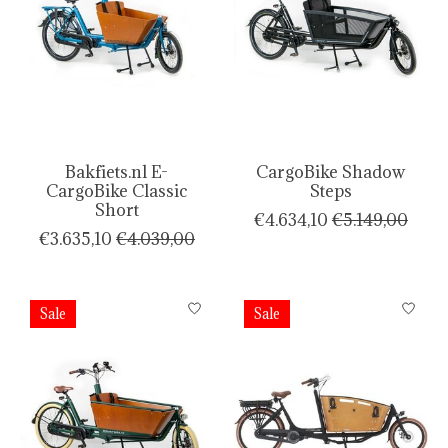
Bakfiets.nl E-
CargoBike Shadow
CargoBike Classic
Steps
Short
€4.634,10
€5.149,00
€3.635,10
€4.039,00
Sale
Sale