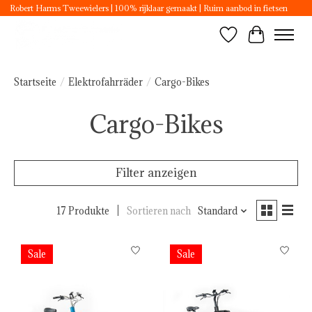
Robert Harms Tweewielers | 100% rijklaar gemaakt | Ruim aanbod in fietsen
Wunschzettel
Ihr Ware
Startseite
/
Elektrofahrräder
/
Cargo-Bikes
Cargo-Bikes
Filter anzeigen
17 Produkte
Sortieren nach
Standard
Sale
Sale