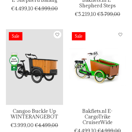
Shepherd Steps
€4.499,10
€4.999,00
€5.219,10
€5.799,00
Sale
Sale
Cangoo Buckle Up
Bakfiets.nl E-
WINTERANGEBOT
CargoTrike
CruiserWide
€3.999,00
€4.499,00
€4.499,10
€4.999,00