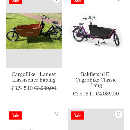
Sale
Sale
CargoBike - Langer
Bakfiets.nl E-
klassischer Bafang
CagroBike Classic
Lang
€3.545,10
€3.939,00
€3.608,10
€4.089,00
Sale
Sale